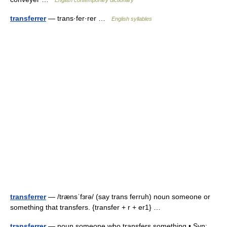
English contemporary dictionary
transferrer
— trans·fer·rer …
English syllables
transferrer
— /trænsˈfɜrə/ (say trans ferruh) noun someone or
something that transfers. {transfer + r + er1} …
transferrer
— noun someone who transfers something • Syn: