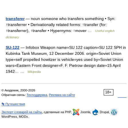
transferer
— noun someone who transfers something • Syn:
↑transferrer • Derivationally related forms: ↑transfer (for:
↑transferrer), ↑transfer • Hypernyms: ↑mover …
Useful english
dictionary
SU-122
— Infobox Weapon name=SU 122 caption=SU 122 SPH in
Kubinka Tank Museum, 12 December 2006. origin=Soviet Union
type=self propelled howitzer is vehicle=yes used by=Soviet Union
wars=Eastern Front designer=F. F. Pietrow design date=15 April
1942… …
Wikipedia
© Академик, 2000-2026
18+
Обратная связь:
Техподдержка
,
Реклама на сайте
👣 Путешествия
Экспорт словарей на сайты
, сделанные на PHP,
Joomla,
Drupal,
WordPress, MODx.