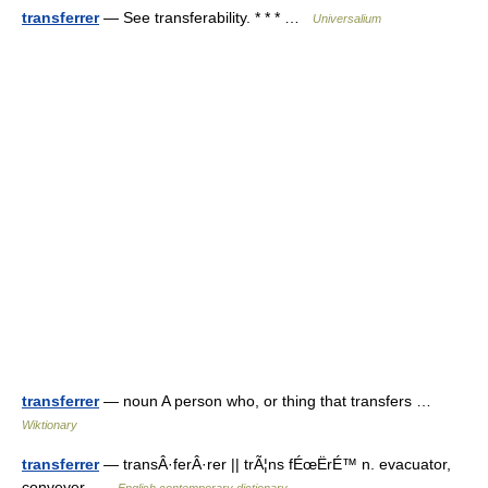
transferrer
— See transferability. * * * …
Universalium
transferrer
— noun A person who, or thing that transfers …
Wiktionary
transferrer
— transÂ·ferÂ·rer || trÃ¦ns fÉœËrÉ™ n. evacuator,
conveyer …